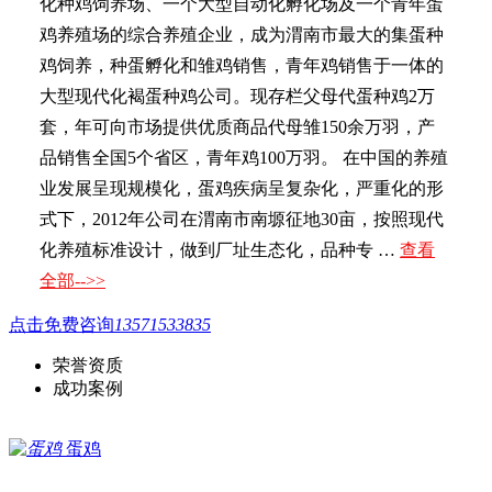
化种鸡饲养场、一个大型自动化孵化场及一个青年蛋
鸡养殖场的综合养殖企业，成为渭南市最大的集蛋种
鸡饲养，种蛋孵化和雏鸡销售，青年鸡销售于一体的
大型现代化褐蛋种鸡公司。现存栏父母代蛋种鸡2万
套，年可向市场提供优质商品代母雏150余万羽，产
品销售全国5个省区，青年鸡100万羽。 在中国的养殖
业发展呈现规模化，蛋鸡疾病呈复杂化，严重化的形
式下，2012年公司在渭南市南塬征地30亩，按照现代
化养殖标准设计，做到厂址生态化，品种专 …
查看
全部-->>
点击免费咨询
13571533835
荣誉资质
成功案例
蛋鸡