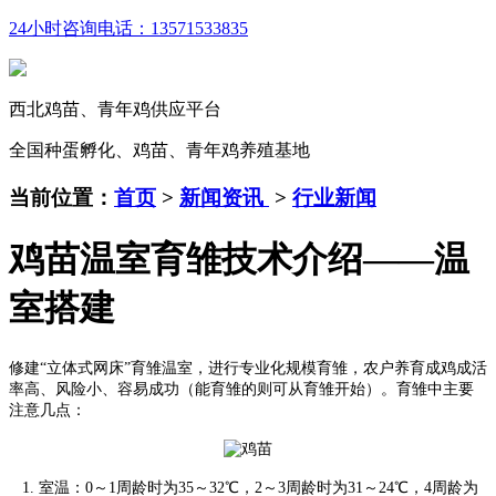
24小时咨询电话：
13571533835
西北鸡苗、青年鸡供应平台
全国种蛋孵化、鸡苗、青年鸡养殖基地
当前位置：
首页
>
新闻资讯
>
行业新闻
鸡苗温室育雏技术介绍——温
室搭建
修建“立体式网床”育雏温室，进行专业化规模育雏，农户养育成鸡成活
率高、风险小、容易成功（能育雏的则可从育雏开始）。育雏中主要
注意几点：
1. 室温：0～1周龄时为35～32℃，2～3周龄时为31～24℃，4周龄为