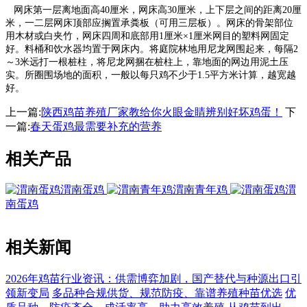
网床第一层离地面高40厘米，网床高30厘米，上下层之间的距离20厘
米，一二层网床顶部应搁置承粪板（可用三层板）。网床的骨架部位
用木材或白夹竹，网床四周和底部用1厘米×1厘米网目的塑料网固定
好。料桶和饮水器均置于网床内。将庭院林地用尼龙网围起来，每隔2
～3米远打一根桩柱，将尼龙网捆在桩柱上，靠地面的网边用泥土压
实。所圈围场地的面积，一般以每只鸡不少于1.5平方米计算，越宽越
好。
上一篇:
陕西鸡苗养殖厂家教给你火眼金睛辨别好坏鸡蛋！
下
一篇:
春天蛋鸡最需要补充的营养
相关产品
渭南蛋鸡
渭南青年鸡
渭
南蛋鸡
相关新闻
2026年鸡苗行业资讯：供需博弈加剧，国产替代与种源出口引
领新变局
多品种合规供货、规范防疫、靠谱养殖种苗优选
优