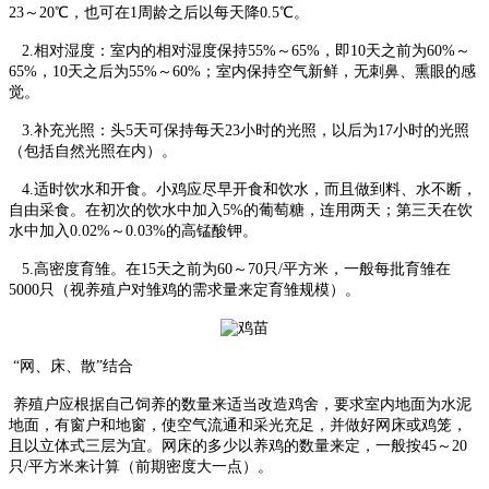
23～20℃，也可在1周龄之后以每天降0.5℃。
2.相对湿度：室内的相对湿度保持55%～65%，即10天之前为60%～
65%，10天之后为55%～60%；室内保持空气新鲜，无刺鼻、熏眼的感
觉。
3.补充光照：头5天可保持每天23小时的光照，以后为17小时的光照
（包括自然光照在内）。
4.适时饮水和开食。小鸡应尽早开食和饮水，而且做到料、水不断，
自由采食。在初次的饮水中加入5%的葡萄糖，连用两天；第三天在饮
水中加入0.02%～0.03%的高锰酸钾。
5.高密度育雏。在15天之前为60～70只/平方米，一般每批育雏在
5000只（视养殖户对雏鸡的需求量来定育雏规模）。
“网、床、散”结合
养殖户应根据自己饲养的数量来适当改造鸡舍，要求室内地面为水泥
地面，有窗户和地窗，使空气流通和采光充足，并做好网床或鸡笼，
且以立体式三层为宜。网床的多少以养鸡的数量来定，一般按45～20
只/平方米来计算（前期密度大一点）。