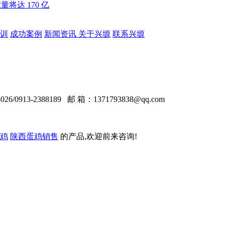
量将达 170 亿
训
成功案例
新闻资讯
关于兴塬
联系兴塬
0913-2388189 邮 箱：1371793838@qq.com
鸡
陕西蛋鸡销售
的产品,欢迎前来咨询!