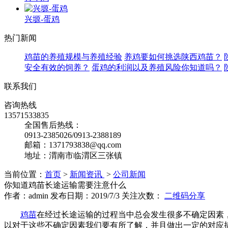
兴塬-蛋鸡
热门新闻
鸡苗的养殖规模与养殖经验
养鸡要如何挑选陕西鸡苗？
安全有效的饲养？
蛋鸡的利润以及养殖风险你知道吗？
联系我们
咨询热线
13571533835
全国售后热线：
0913-2385026/0913-2388189
邮箱：1371793838@qq.com
地址：渭南市临渭区三张镇
当前位置：
首页
>
新闻资讯
>
公司新闻
你知道鸡苗长途运输需要注意什么
作者：admin 发布日期：2019/7/3 关注次数：
二维码分享
鸡苗
在经过长途运输的过程当中总会发生很多不确定因素
以对于这些不确定因素我们要有所了解，并且做出一定的对应