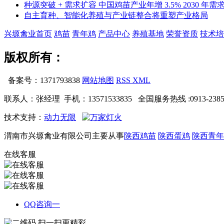
种源突破 + 需求扩容 中国鸡苗产业年增 3.5% 2030 年需求
自主育种、智能化养殖与产业链整合将重塑产业格局
兴塬禽业首页
鸡苗
青年鸡
产品中心
养殖基地
荣誉资质
技术培
版权所有：
备案号：1371793838
网站地图
RSS
XML
联系人：张经理 手机：13571533835 全国服务热线 :0913-2385026/
技术支持：
动力无限
渭南市兴塬禽业有限公司主要从事
陕西鸡苗
陕西蛋鸡
陕西青年
在线客服
QQ咨询一
扫一扫更精彩