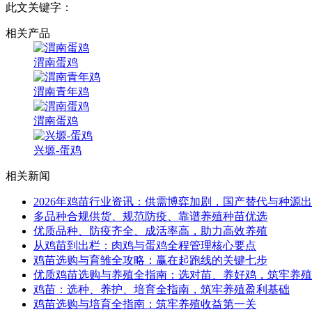
此文关键字：
相关产品
渭南蛋鸡
渭南青年鸡
渭南蛋鸡
兴塬-蛋鸡
相关新闻
2026年鸡苗行业资讯：供需博弈加剧，国产替代与种源
多品种合规供货、规范防疫、靠谱养殖种苗优选
优质品种、防疫齐全、成活率高，助力高效养殖
从鸡苗到出栏：肉鸡与蛋鸡全程管理核心要点
鸡苗选购与育雏全攻略：赢在起跑线的关键七步
优质鸡苗选购与养殖全指南：选对苗、养好鸡，筑牢养殖
鸡苗：选种、养护、培育全指南，筑牢养殖盈利基础
鸡苗选购与培育全指南：筑牢养殖收益第一关